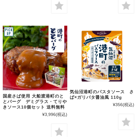
気仙沼港町のパスタソース さ
国産さば使用 大船渡港町のと
ば×ガリバタ醤油風 110g
とバーグ デミグラス・てりや
¥356
(税込)
きソース10個セット 送料無料
¥3,996
(税込)