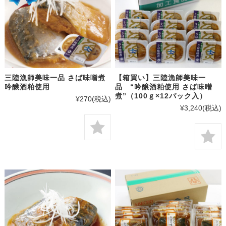
三陸漁師美味一品 さば味噌煮
【箱買い】三陸漁師美味一
吟醸酒粕使用
品 “吟醸酒粕使用 さば味噌
煮”（100ｇ×12パック入）
¥270
(税込)
¥3,240
(税込)