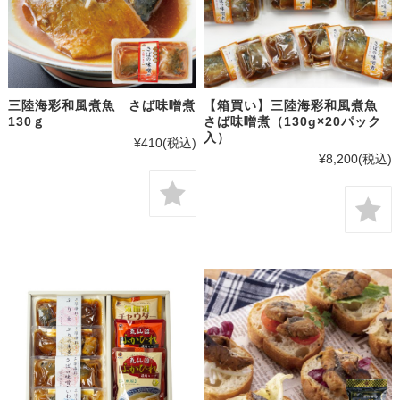
三陸海彩和風煮魚 さば味噌煮
【箱買い】三陸海彩和風煮魚
130ｇ
さば味噌煮（130g×20パック
入）
¥410
(税込)
¥8,200
(税込)