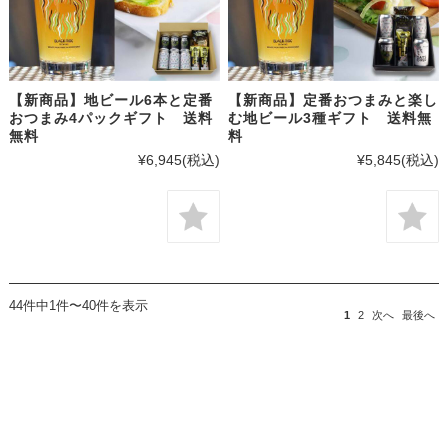
【新商品】地ビール6本と定番
【新商品】定番おつまみと楽し
おつまみ4パックギフト 送料
む地ビール3種ギフト 送料無
無料
料
¥6,945
(税込)
¥5,845
(税込)
44件中1件〜40件を表示
1
2
次へ
最後へ