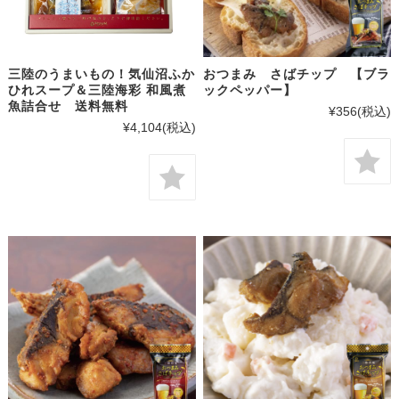
三陸のうまいもの！気仙沼ふか
おつまみ さばチップ 【ブラ
ひれスープ＆三陸海彩 和風煮
ックペッパー】
魚詰合せ 送料無料
¥356
(税込)
¥4,104
(税込)