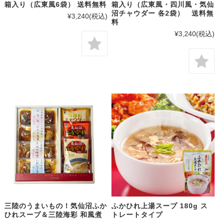
箱入り（広東風6袋） 送料無料
箱入り（広東風・四川風・気仙
沼チャウダー 各2袋） 送料無
¥3,240
(税込)
料
¥3,240
(税込)
三陸のうまいもの！気仙沼ふか
ふかひれ上湯スープ 180g ス
ひれスープ＆三陸海彩 和風煮
トレートタイプ