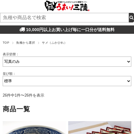
10,000円以上お買い上げ毎に一口分が送料無料
TOP
魚種から選択
サメ（ふかひれ）
表示切替：
並び順：
26件中1件〜26件を表示
商品一覧