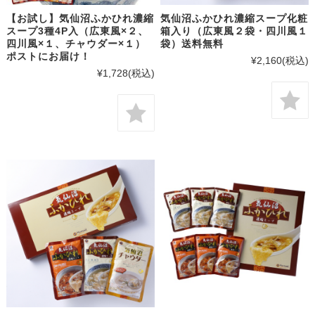
【お試し】気仙沼ふかひれ濃縮
気仙沼ふかひれ濃縮スープ化粧
スープ3種4P入（広東風×２、
箱入り（広東風２袋・四川風１
四川風×１、チャウダー×１）
袋）送料無料
ポストにお届け！
¥2,160
(税込)
¥1,728
(税込)