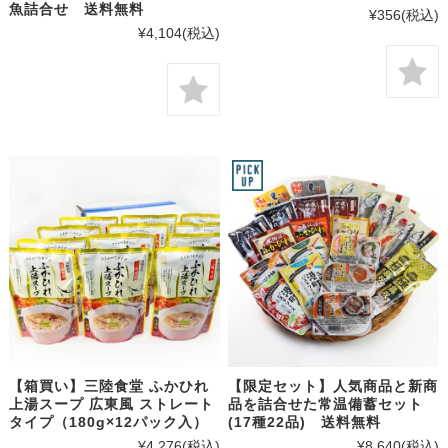
魚詰合せ 送料無料
¥356
(税込)
¥4,104
(税込)
【箱買い】三陸食堂 ふかひれ
【限定セット】人気商品と新商
上湯スープ 広東風 ストレート
品を詰合せた常温備蓄セット
タイプ（180g×12パック入）
(17種22品) 送料無料
¥4,276
(税込)
¥8,640
(税込)