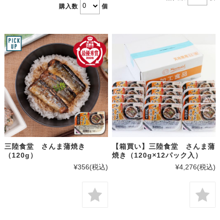
購入数
個
三陸食堂 さんま蒲焼き
【箱買い】三陸食堂 さんま蒲
（120g）
焼き（120g×12パック入）
¥356
(税込)
¥4,276
(税込)