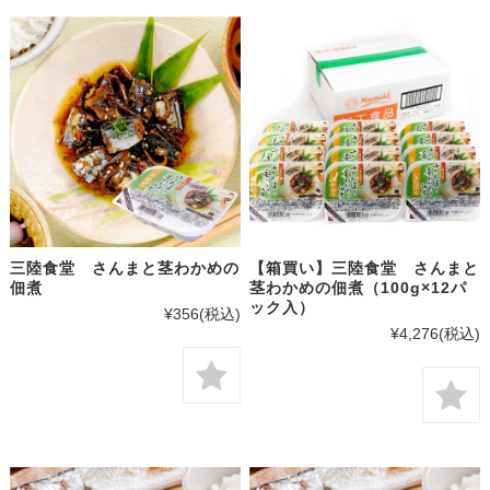
三陸食堂 さんまと茎わかめの
【箱買い】三陸食堂 さんまと
佃煮
茎わかめの佃煮（100g×12パ
ック入）
¥356
(税込)
¥4,276
(税込)