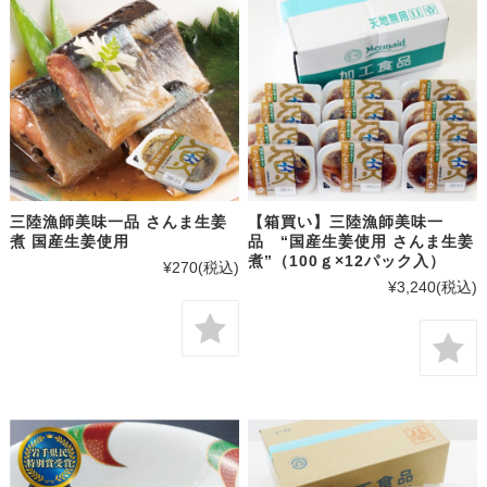
三陸漁師美味一品 さんま生姜
【箱買い】三陸漁師美味一
煮 国産生姜使用
品 “国産生姜使用 さんま生姜
煮”（100ｇ×12パック入）
¥270
(税込)
¥3,240
(税込)