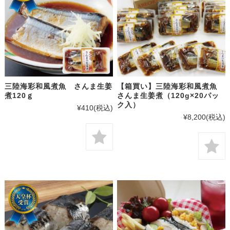
三陸海彩和風煮魚 さんま生姜
【箱買い】三陸海彩和風煮魚
煮120ｇ
さんま生姜煮（120g×20パッ
ク入）
¥410
(税込)
¥8,200
(税込)