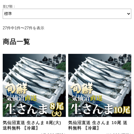
並び順：
27件中1件〜27件を表示
商品一覧
気仙沼直送 生さんま 8尾(大)
気仙沼直送 生さんま 10尾 送
送料無料 【冷蔵】
料無料 【冷蔵】