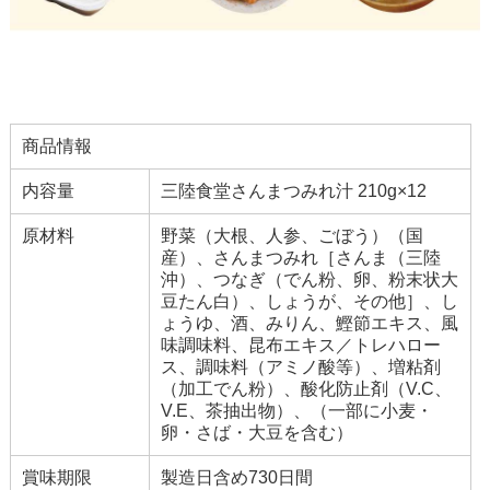
商品情報
内容量
三陸食堂さんまつみれ汁 210g×12
原材料
野菜（大根、人参、ごぼう）（国
産）、さんまつみれ［さんま（三陸
沖）、つなぎ（でん粉、卵、粉末状大
豆たん白）、しょうが、その他］、し
ょうゆ、酒、みりん、鰹節エキス、風
味調味料、昆布エキス／トレハロー
ス、調味料（アミノ酸等）、増粘剤
（加工でん粉）、酸化防止剤（V.C、
V.E、茶抽出物）、（一部に小麦・
卵・さば・大豆を含む）
賞味期限
製造日含め730日間