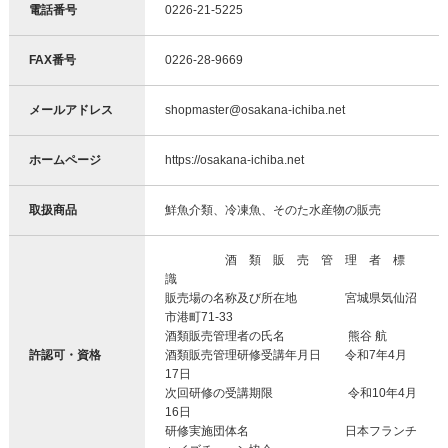
電話番号
0226-21-5225
FAX番号
0226-28-9669
メールアドレス
shopmaster@osakana-ichiba.net
ホームページ
https://osakana-ichiba.net
取扱商品
鮮魚介類、冷凍魚、そのた水産物の販売
酒 類 販 売 管 理 者 標
識
販売場の名称及び所在地 宮城県気仙沼
市港町71-33
酒類販売管理者の氏名 熊谷 航
許認可・資格
酒類販売管理研修受講年月日 令和7年4月
17日
次回研修の受講期限 令和10年4月
16日
研修実施団体名 日本フランチ