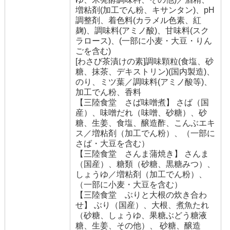
増粘剤(加工でん粉、キサンタン)、pH
調整剤、着色料(カラメル色素、紅
麹)、調味料(アミノ酸)、甘味料(スク
ラロース)、(一部に小麦・大豆・りん
ごを含む)
[わさび茶漬けの素]調味顆粒(食塩、砂
糖、抹茶、デキストリン)(国内製造)、
のり、ミツ葉／調味料(アミノ酸等)、
加工でん粉、香料
【三陸食堂 さば味噌煮】 さば（国
産）、味噌だれ（味噌、砂糖）、砂
糖、生姜、食塩、醸造酢、こんぶエキ
ス／増粘剤（加工でん粉）、（一部に
さば・大豆を含む）
【三陸食堂 さんま蒲焼き】 さんま
（国産）、糖類（砂糖、黒糖みつ）、
しょうゆ／増粘剤（加工でん粉）、
（一部に小麦・大豆を含む）
【三陸食堂 ぶりと大根の炊き合わ
せ】 ぶり（国産）、大根、煮魚たれ
（砂糖、しょうゆ、果糖ぶどう糖液
糖、生姜、その他）、 砂糖、醸造