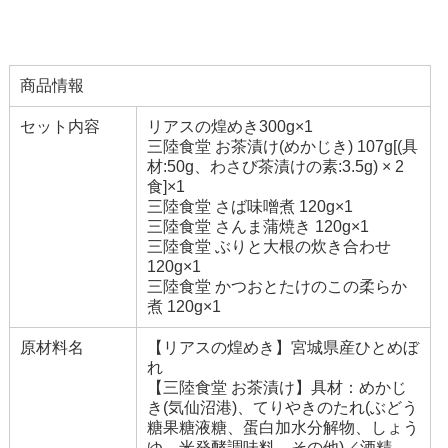
商品情報
セット内容
リアスの煌めき300g×1
三陸食堂 お茶漬け(めかじき) 107g[(具
材:50g、わさび茶漬けの素:3.5g) × 2
食]×1
三陸食堂 さば味噌煮 120g×1
三陸食堂 さんま蒲焼き 120g×1
三陸食堂 ぶりと大根の炊き合わせ
120g×1
三陸食堂 かつおとたけのこの柔らか
煮 120g×1
原材料名
【リアスの煌めき】宮城県産ひとめぼ
れ
【三陸食堂 お茶漬け】具材：めかじ
き(気仙沼港)、てりやきのたれ(ぶどう
糖果糖液糖、蛋白加水分解物、しょう
ゆ、米発酵調味料、その他)／酒精、