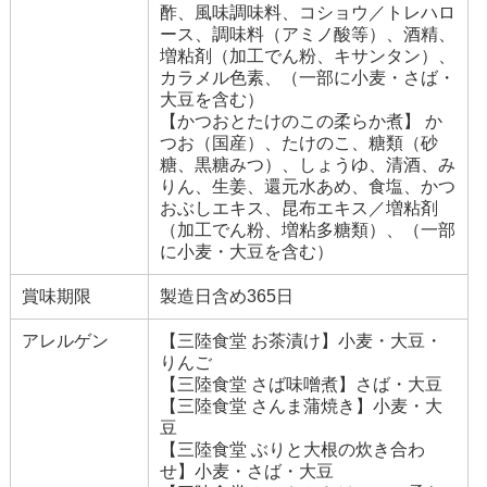
酢、風味調味料、コショウ／トレハロ
ース、調味料（アミノ酸等）、酒精、
増粘剤（加工でん粉、キサンタン）、
カラメル色素、（一部に小麦・さば・
大豆を含む）
【かつおとたけのこの柔らか煮】 か
つお（国産）、たけのこ、糖類（砂
糖、黒糖みつ）、しょうゆ、清酒、み
りん、生姜、還元水あめ、食塩、かつ
おぶしエキス、昆布エキス／増粘剤
（加工でん粉、増粘多糖類）、（一部
に小麦・大豆を含む）
賞味期限
製造日含め365日
アレルゲン
【三陸食堂 お茶漬け】小麦・大豆・
りんご
【三陸食堂 さば味噌煮】さば・大豆
【三陸食堂 さんま蒲焼き】小麦・大
豆
【三陸食堂 ぶりと大根の炊き合わ
せ】小麦・さば・大豆