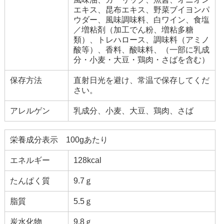
エキス、昆布エキス、野菜ブイヨンパ
ウダー、風味調味料、白ワイン、食塩
／増粘剤（加工でん粉、増粘多糖
類）、トレハロース、調味料（アミノ
酸等）、香料、酸味料、（一部に乳成
分・小麦・大豆・鶏肉・さばを含む）
保存方法
直射日光を避け、常温で保存してくだ
さい。
アレルゲン
乳成分、小麦、大豆、鶏肉、さば
栄養成分表示 100gあたり
エネルギー
128kcal
たんぱく質
9.7ｇ
脂質
5.5ｇ
炭水化物
9.8ｇ