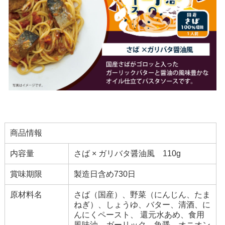
商品情報
内容量
さば × ガリバタ醤油風 110g
賞味期限
製造日含め730日
原材料名
さば（国産）、野菜（にんじん、たま
ねぎ）、しょうゆ、バター、清酒、に
んにくペースト、 還元水あめ、食用
風味油、ガーリック、魚醤、オニオン