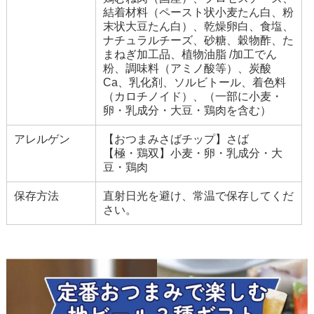
結着材料（ペースト状小麦たん白、粉
末状大豆たん白）、乾燥卵白、食塩、
ナチュラルチーズ、砂糖、穀物酢、た
まねぎ加工品、植物油脂 /加工でん
粉、調味料（アミノ酸等）、炭酸
Ca、乳化剤、ソルビトール、着色料
（カロチノイド）、（一部に小麦・
卵・乳成分・大豆・鶏肉を含む）
アレルゲン
【おつまみさばチップ】さば
【極・鶏双】小麦・卵・乳成分・大
豆・鶏肉
保存方法
直射日光を避け、常温で保存してくだ
さい。