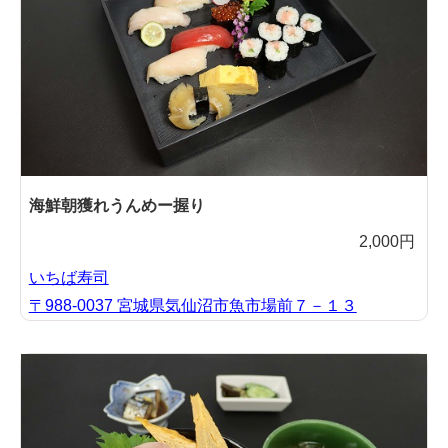
海鮮朝獲れうんめー握り
2,000円
いちば寿司
〒988-0037 宮城県気仙沼市魚市場前７－１３