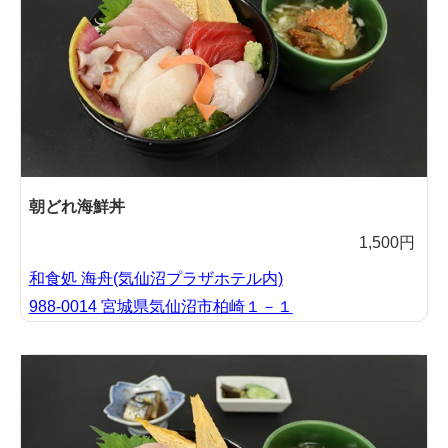
朝どれ海鮮丼
1,500円
和食処 海舟(気仙沼プラザホテル内)
988-0014 宮城県気仙沼市柏崎１－１