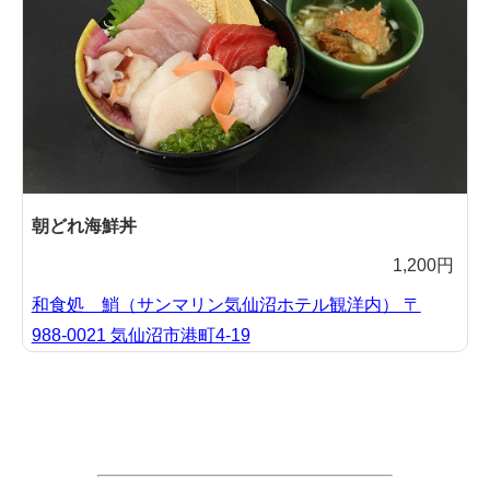
朝どれ海鮮丼
1,200円
和食処 鮹（サンマリン気仙沼ホテル観洋内） 〒
988-0021 気仙沼市港町4-19