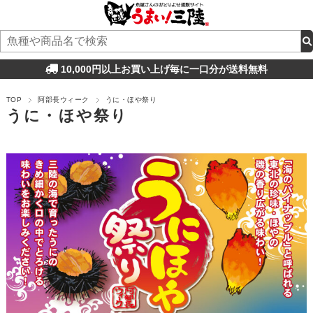
10,000円以上お買い上げ毎に一口分が送料無料
TOP
阿部長ウィーク
うに・ほや祭り
うに・ほや祭り