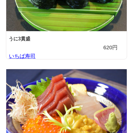
うに3貫盛
620円
いちば寿司