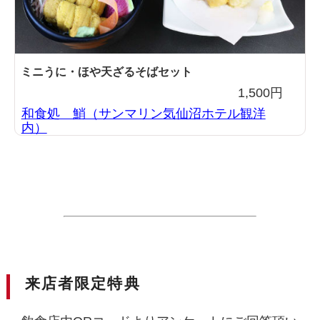
ミニうに・ほや天ざるそばセット
1,500円
和食処 鮹（サンマリン気仙沼ホテル観洋
内）
来店者限定特典