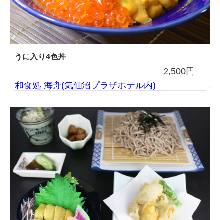
うに入り4色丼
2,500円
和食処 海舟(気仙沼プラザホテル内)