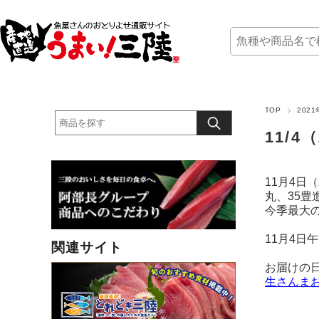
TOP
202
11/
11月4日
丸、35豊
今季最大
11月4
関連サイト
お届けの
生さんま