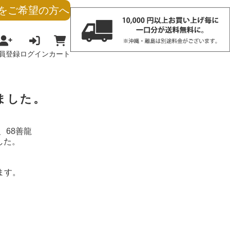
をご希望の方へ
員登録
ログイン
カート
りました。
、68善龍
した。
ます。