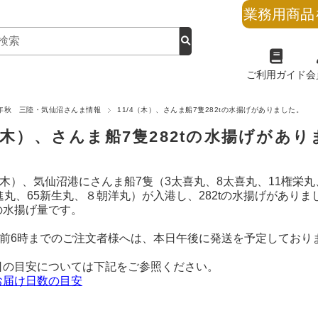
業務用商品
ご利用ガイド
会
1年秋 三陸・気仙沼さんま情報
11/4（木）、さんま船7隻282tの水揚げがありました。
4（木）、さんま船7隻282tの水揚げがあ
（木）、気仙沼港にさんま船7隻（3太喜丸、8太喜丸、11権栄丸
進丸、65新生丸、８朝洋丸）が入港し、282tの水揚げがありま
の水揚げ量です。
日午前6時までのご注文者様へは、本日午後に発送を予定しており
日の目安については下記をご参照ください。
お届け日数の目安