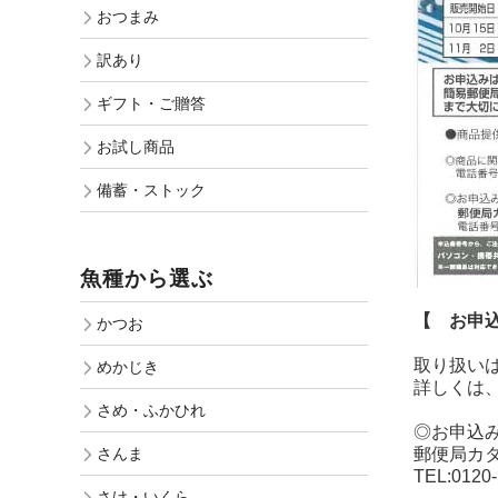
おつまみ
訳あり
ギフト・ご贈答
お試し商品
備蓄・ストック
魚種から選ぶ
【 お申込
かつお
取り扱い
めかじき
詳しくは
さめ・ふかひれ
◎お申込
郵便局カ
さんま
TEL:0120-
さけ・いくら