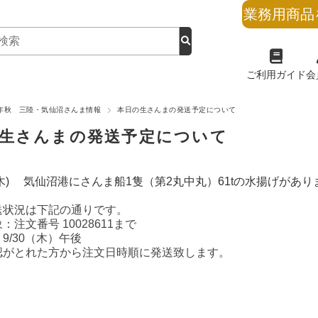
業務用商品
ご利用ガイド
会
1年秋 三陸・気仙沼さんま情報
本日の生さんまの発送予定について
生さんまの発送予定について
0(木) 気仙沼港にさんま船1隻（第2丸中丸）61tの水揚げがあ
送状況は下記の通りです。
：注文番号 10028611まで
9/30（木）午後
認がとれた方から注文日時順に発送致します。