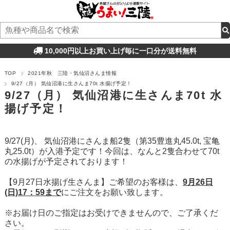
10,000円以上お買い上げ毎に一口分が送料無料
TOP
2021年秋 三陸・気仙沼さんま情報
9/27（月） 気仙沼港に生さんま70t 水揚げ予定！
9/27（月） 気仙沼港に生さんま70t 水
揚げ予定！
9/27(月)、 気仙沼港にさんま船2隻（第35豊進丸45.0t, 宝亀
丸25.0t）が入港予定です！今回は、なんと2隻合わせて70t
の水揚げが予定されております！
【9月27日水揚げ生さんま】ご希望のお客様は、
9月26日
(日)17：59まで
にご注文をお願い致します。
※お届け日のご指定はお受けできませんので、ご了承くだ
さい。