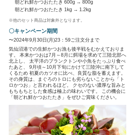
朝どれ鮮かつおたたき 600g → 800g
朝どれ鮮かつおたたき 1kg → 1.2kg
※他のセット商品は対象外となります。
〇キャンペーン期間
〜2024年9月30日(月)23：59ご注文分まで
気仙沼港での生鮮かつお漁も後半戦をむかえておりま
す。 本来かつおは7月～8月に餌場を求めて三陸北部へ
北上し、 太平洋のプランクトンや小魚をたっぷり食べ
たあと、 9月頃～10月下旬にかけて三陸沖に南下して
くるため 初夏のカツオに比べ、良質な脂を蓄えます。
その身質は、まぐろのトロにも劣らないことから「ト
ロかつお」と言われるほど。 クセのない濃厚な旨みと
もちもちとした食感は極上の味わいです。 この機会に
「朝どれ鮮かつおたたき」をぜひご賞味ください。