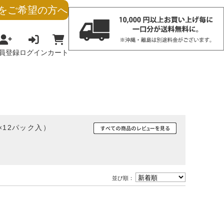
をご希望の方へ
員登録
ログイン
カート
×12パック入）
並び順：