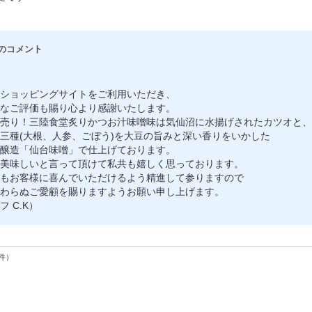
のコメント
ショッピングサイトをご利用いただき、
なご評価も賜り心より感謝いたします。
売り！三陸食堂炙りかつお汁味噌味は気仙沼に水揚げされたカツオと、
三種(大根、人参、ごぼう)を大豆の旨みと深い香りをいかした
醸造「仙台味噌」で仕上げております。
美味しいと言って頂けて私共も嬉しく思っております。
もお客様に喜んでいただけるよう精進して参りますので
わらぬご愛顧を賜りますようお願い申し上げます。
 C.K）
件）