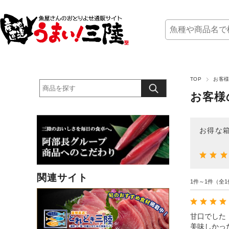
TOP
お客様
お客様
お得な箱
関連サイト
1件～1件（全1
甘口でした
美味しかっ