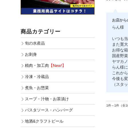
お店から
らん様
商品カテゴリー
いつも当
旬の水産品
また寛大
お得な箱
お刺身
国産野菜
ヤマカノ
精肉・加工肉
【New!】
らん様に
これから
冷凍・冷蔵品
今後も変
（スタッフ
煮魚・お惣菜
スープ・汁物・お茶漬け
1件～1件（全1
パスタソース・ハンバーグ
地酒&クラフトビール