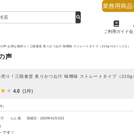
業務用商品
ご利用ガイド
会
の声:お得な箱売り！三陸食堂 炙りかつお汁 味噌味 ストレートタイプ（210g×12パック入）
の声
売り！三陸食堂 炙りかつお汁 味噌味 ストレートタイプ（210g
4.0
(1件)
件）
らん 様
投稿日：2023年01月15日
！
たです！