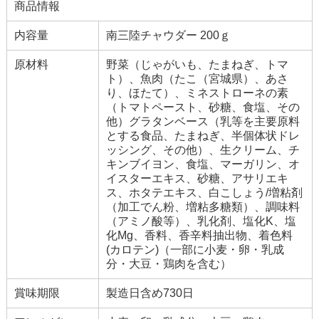
商品情報
内容量
南三陸チャウダー 200ｇ
原材料
野菜（じゃがいも、たまねぎ、トマ
ト）、魚肉（たこ（宮城県）、あさ
り、ほたて）、ミネストローネの素
（トマトペースト、砂糖、食塩、その
他）グラタンベース（乳等を主要原料
とする食品、たまねぎ、半個体状ドレ
ッシング、その他）、生クリーム、チ
キンブイヨン、食塩、マーガリン、オ
イスターエキス、砂糖、アサリエキ
ス、ホタテエキス、白こしょう/増粘剤
（加工でん粉、増粘多糖類）、調味料
（アミノ酸等）、乳化剤、塩化K、塩
化Mg、香料、香辛料抽出物、着色料
(カロテン)（一部に小麦・卵・乳成
分・大豆・鶏肉を含む）
賞味期限
製造日含め730日