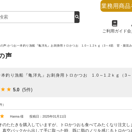
業務用商品
ご利用ガイド
会
の声:かつお一本釣り漁船『亀洋丸』お刺身用トロかつお 1.0～1.2ｋｇ（3～4筋 背・腹混
の声
本釣り漁船『亀洋丸』お刺身用トロかつお 1.0～1.2ｋｇ（3
5.0
(5件)
件）
Hanna 様
投稿日：2025年01月11日
オのたたきを購入していますが、トロかつおも食べてみたくなり注文し
、真空パックから出して手に取った時、既に脂のノリを感じるトロかつ