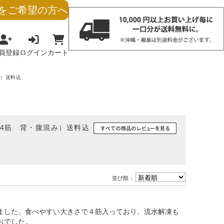
をご希望の方へ
員登録
ログイン
カート
み）送料込
～4筋 背・腹混み）送料込
並び順：
ました。食べやすい大きさで４筋入っており、流水解凍も
おでした。