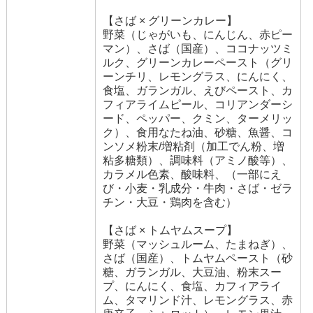
【さば × グリーンカレー】
野菜（じゃがいも、にんじん、赤ピー
マン）、さば（国産）、ココナッツミ
ルク、グリーンカレーペースト（グリ
ーンチリ、レモングラス、にんにく、
食塩、ガランガル、えびペースト、カ
フィアライムピール、コリアンダーシ
ード、ペッパー、クミン、ターメリッ
ク）、食用なたね油、砂糖、魚醤、コ
ンソメ粉末/増粘剤（加工でん粉、増
粘多糖類）、調味料（アミノ酸等）、
カラメル色素、酸味料、（一部にえ
び・小麦・乳成分・牛肉・さば・ゼラ
チン・大豆・鶏肉を含む）
【さば × トムヤムスープ】
野菜（マッシュルーム、たまねぎ）、
さば（国産）、トムヤムペースト（砂
糖、ガランガル、大豆油、粉末スー
プ、にんにく、食塩、カフィアライ
ム、タマリンド汁、レモングラス、赤