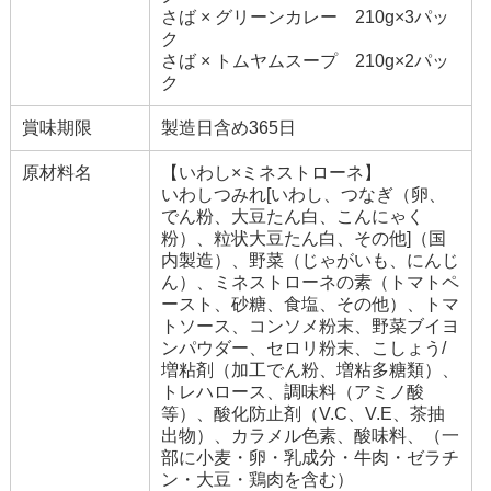
さば × グリーンカレー 210g×3パッ
ク
さば × トムヤムスープ 210g×2パッ
ク
賞味期限
製造日含め365日
原材料名
【いわし×ミネストローネ】
いわしつみれ[いわし、つなぎ（卵、
でん粉、大豆たん白、こんにゃく
粉）、粒状大豆たん白、その他]（国
内製造）、野菜（じゃがいも、にんじ
ん）、ミネストローネの素（トマトペ
ースト、砂糖、食塩、その他）、トマ
トソース、コンソメ粉末、野菜ブイヨ
ンパウダー、セロリ粉末、こしょう/
増粘剤（加工でん粉、増粘多糖類）、
トレハロース、調味料（アミノ酸
等）、酸化防止剤（V.C、V.E、茶抽
出物）、カラメル色素、酸味料、（一
部に小麦・卵・乳成分・牛肉・ゼラチ
ン・大豆・鶏肉を含む）