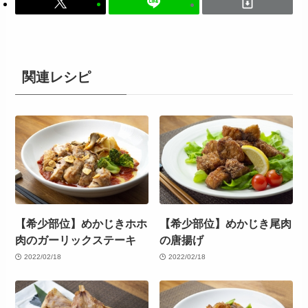
関連レシピ
【希少部位】めかじきホホ
【希少部位】めかじき尾肉
肉のガーリックステーキ
の唐揚げ
2022/02/18
2022/02/18