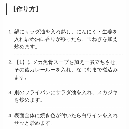
【作り方】
鍋にサラダ油を入れ熱し、にんにく・生姜を
入れ炒め油に香りが移ったら、玉ねぎを加え
炒めます。
【1】にメカ魚骨スープを加え一煮立ちさせ、
その後カレールーを入れ、なじむまで煮込み
ます。
別のフライパンにサラダ油を入れ、メカジキ
を炒めます。
表面全体に焼き色が付いたら白ワインを入れ
サッと炒めます。