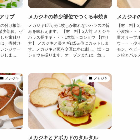
アリブ
メカジキの希少部位でつくる串焼き
メカジキ
れの付け根部
メカジキ1匹から1枚しか取れないハラスの旨
【材 料】2
希少部位。ゼ
みを味わえます。 【材 料】2人前 メカジキ
小麦粉・・
とした歯触り
ハラス長ネギ・・・1本塩・コショウ 【作り
量オリーブ
では、煮付け
方】 メカジキと長ネギは5㎝位にカットしま
ウ・・・少
オレンジマー
す。メカジキと葱を交互に串に刺し、塩・コ
モン、ベビー
しま...
ショウを振ります。オーブンまたは、魚...
ン粉とパルメ
メカジキ
メカジキ
メカジキとアボカドのタルタル