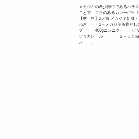
メカジキの希少部位であるハラ
ことで、コクのあるカレーに仕
【材 料】2人前 メカジキ切身
ねぎ・・・1玉メカジキ魚骨だし
プ・・・400gニンニク・・・少
少々カレールー・・・２～３方
ン・・...