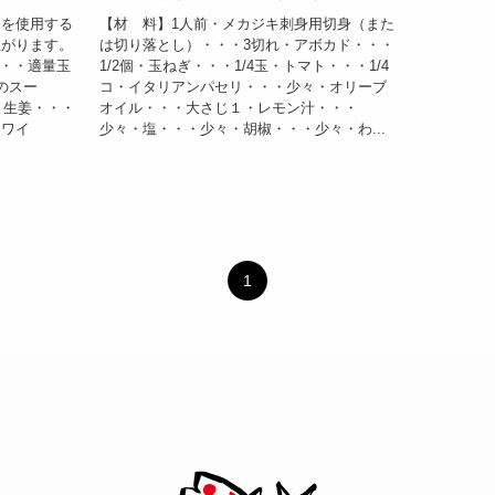
スを使用する
【材 料】1人前・メカジキ刺身用切身（また
上がります。
は切り落とし）・・・3切れ・アボカド・・・
・・・適量玉
1/2個・玉ねぎ・・・1/4玉・トマト・・・1/4
のスー
コ・イタリアンパセリ・・・少々・オリーブ
々生姜・・・
オイル・・・大さじ１・レモン汁・・・
白ワイ
少々・塩・・・少々・胡椒・・・少々・わ...
1