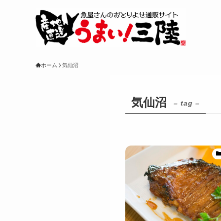
ホーム
気仙沼
気仙沼
– tag –