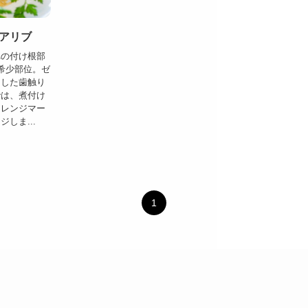
アリブ
れの付け根部
希少部位。ゼ
とした歯触り
では、煮付け
オレンジマー
しま...
1