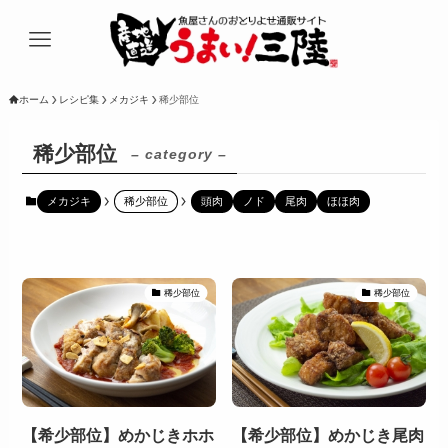
ホーム
レシピ集
メカジキ
稀少部位
稀少部位
– category –
メカジキ
稀少部位
頭肉
ノド
尾肉
ほほ肉
稀少部位
稀少部位
【希少部位】めかじきホホ
【希少部位】めかじき尾肉