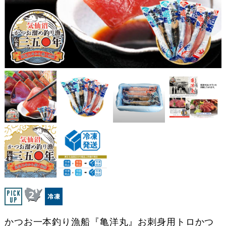
かつお一本釣り漁船『亀洋丸』お刺身用トロかつ